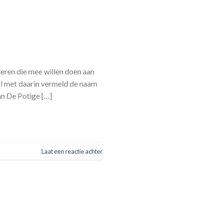
eren die mee willen doen aan
l met daarin vermeld de naam
an De Potige […]
Laat een reactie achter