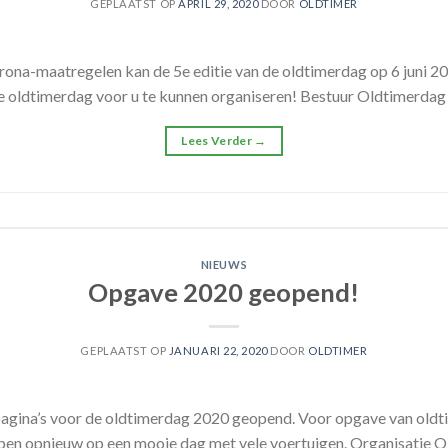
GEPLAATST OP
APRIL 29, 2020
DOOR
OLDTIMER
rona-maatregelen kan de 5e editie van de oldtimerdag op 6 juni 20
 oldtimerdag voor u te kunnen organiseren! Bestuur Oldtimerda
Lees Verder
→
NIEUWS
Opgave 2020 geopend!
GEPLAATST OP
JANUARI 22, 2020
DOOR
OLDTIMER
pagina’s voor de oldtimerdag 2020 geopend. Voor opgave van oldti
open opnieuw op een mooie dag met vele voertuigen. Organisatie 