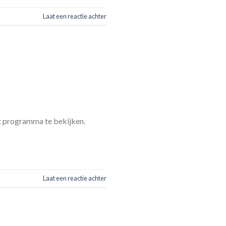
Laat een reactie achter
et programma te bekijken.
Laat een reactie achter