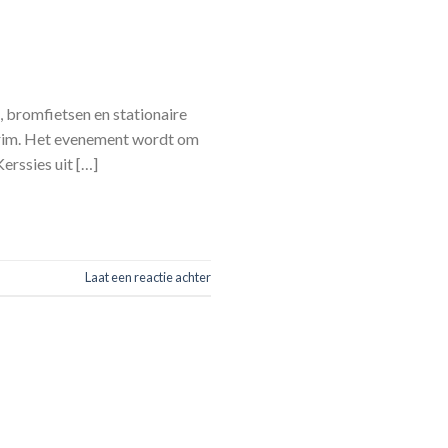
, bromfietsen en stationaire
Krim. Het evenement wordt om
rssies uit […]
Laat een reactie achter