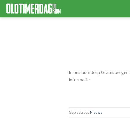
Skip
to
content
In ons buurdorp Gramsbergen w
informatie.
Geplaatst op
Nieuws