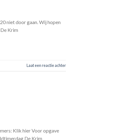
20 niet door gaan. Wij hopen
g De Krim
Laat een reactie achter
mers: Klik hier Voor opgave
Oldtimerdag De Krim