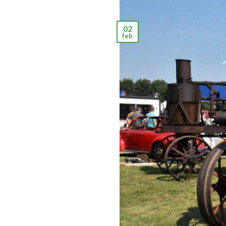
02
feb