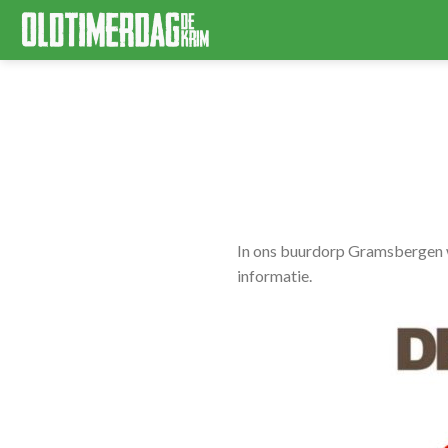
Skip
to
content
In ons buurdorp Gramsbergen w
informatie.