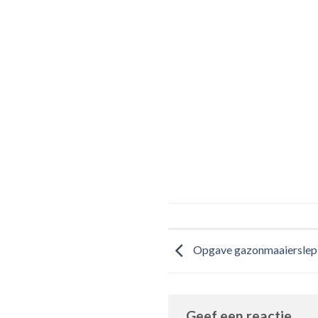
Opgave gazonmaaierslep
Geef een reactie